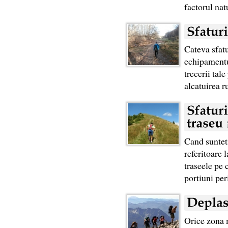
factorul n
Cateva sfatu
echipamentul
trecerii tal
alcatuirea r
Cand sunteti
referitoare 
traseele pe 
portiuni peri
Orice zona m