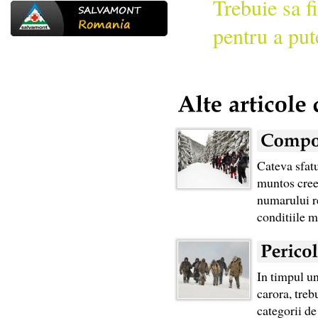
Trebuie sa fi
pentru a put
Cateva sfatu
muntos creea
numarului re
conditiile m
In timpul un
carora, treb
categorii de