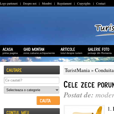
Logo parteneri
|
Despre noi
|
Membri
|
Regulament
|
Copyrights
|
Contact
prima pagina
zone,cabane,echipamente
totul despre turism
peisaje din Romania
TuristMania
»
Conduita
Postat de:
moder
1. 