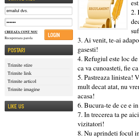
est
2. 
dec
suf
CREEAZA CONT NOU
3. Ai venit, te-ai adapo
Recupereaza parola
gasesti!
4. Refugiul este loc de
ca va cunoasteti, fie c
5. Pastreaza linistea! 
mult decat atat, nu vrem
acasa!
6. Bucura-te de ce e in 
7. In trecerea ta pe ai
vizitatori!
8. Nu aprindeti focul i