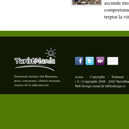
ascunde mult
comportamen
treptat la v
Informatii turistice din Romania,
Acasa
:
Copyrights
:
Parteneri
poze, concursuri, cluburi montane,
( © ) Copyrights 2008 - 2026 TuristMani
resurse de la utilizatori,etc
Web Design
creeat de
fabbydesign.ro