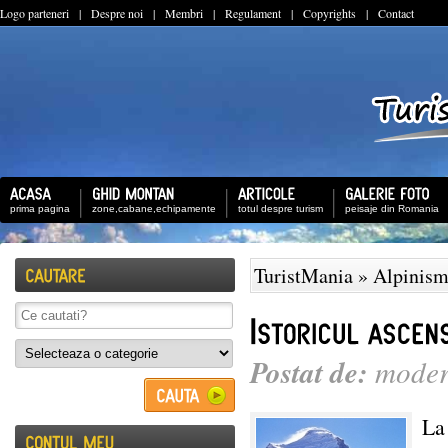
Logo parteneri
|
Despre noi
|
Membri
|
Regulament
|
Copyrights
|
Contact
prima pagina
zone,cabane,echipamente
totul despre turism
peisaje din Romania
TuristMania
»
Alpinism
Postat de:
moder
La