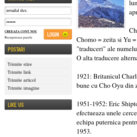
lum
ap
Cho
CREEAZA CONT NOU
Chomo = zeita si Yu = 
Recupereaza parola
"traduceri" ale numel
O alta traducere alter
1921: Britanicul Charl
bune cu Cho Oyu din 
1951-1952: Eric Shipton
efectueaza unele cerce
echipa puternica pentru
1953.