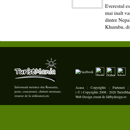
Everestul es
mai inalt va
dintre Nepal
Khumbu, din
Informatii turistice din Romania,
Acasa
:
Copyrights
:
Parteneri
poze, concursuri, cluburi montane,
( © ) Copyrights 2008 - 2026 TuristMani
resurse de la utilizatori,etc
Web Design
creeat de
fabbydesign.ro