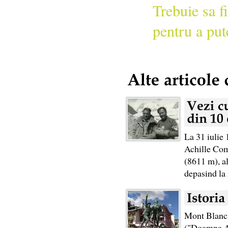
Trebuie sa fi
pentru a put
La 31 iulie 
Achille Com
(8611 m), al
depasind la
Mont Blanc 
("Doamna Alb