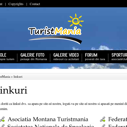
nt
|
Copyrights
|
Contact
espre turism
peisaje din Romania
videouri cu activitati
povesti din tara
asociatii/cl
istMania
» linkuri
doriti ca linkul dvs. sa apara pe site-ul nostru, logati-va pe site-ul nostru si apasati pe meniul 
umim.