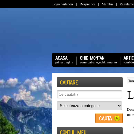
Logo parteneri
|
Despre noi
|
Membri
|
Regulame
prima pagina
zone,cabane,echipamente
totul d
Tur
Daca 
mult