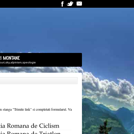
uburi,sky,alpinism,speologie
din stanga "Trimite link" si completati formularul. Va