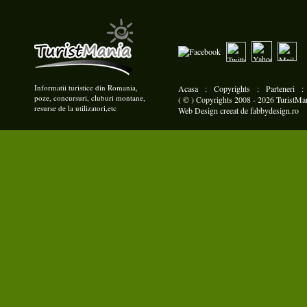
Informatii turistice din Romania,
Acasa
:
Copyrights
:
Parteneri
poze, concursuri, cluburi montane,
( © ) Copyrights 2008 - 2026 TuristMani
resurse de la utilizatori,etc
Web Design
creeat de
fabbydesign.ro