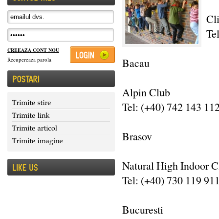
Cl
Te
CREEAZA CONT NOU
Bacau
Recupereaza parola
Alpin Club
Tel: (+40) 742 143 11
Brasov
Natural High Indoor 
Tel: (+40) 730 119 91
Bucuresti