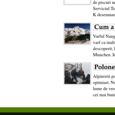
de piscuri u
Serviciul To
K desemnand
Varful Nang
varf ca inal
descoperit, 
Munchen. In
Alpinistii p
optmiari. No
lume de vred
cei mai buni