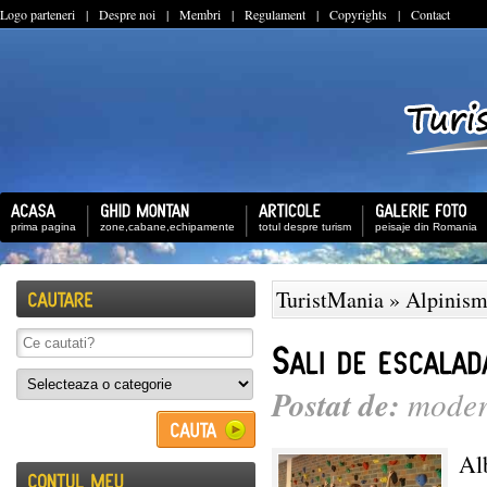
Logo parteneri
|
Despre noi
|
Membri
|
Regulament
|
Copyrights
|
Contact
prima pagina
zone,cabane,echipamente
totul despre turism
peisaje din Romania
TuristMania
»
Alpinism
Postat de:
moder
Al