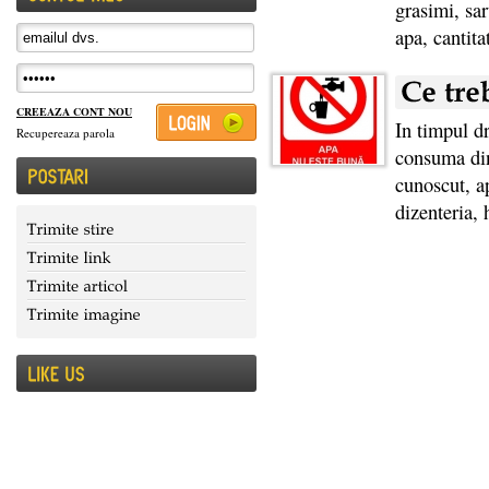
grasimi, sa
apa, cantita
CREEAZA CONT NOU
In timpul d
Recupereaza parola
consuma din
cunoscut, a
dizenteria, 