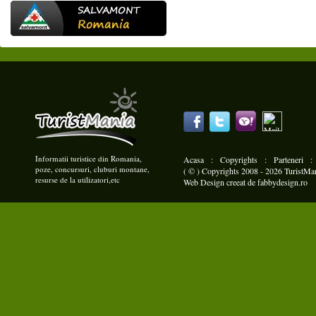
Informatii turistice din Romania,
Acasa
:
Copyrights
:
Parteneri
poze, concursuri, cluburi montane,
( © ) Copyrights 2008 - 2026 TuristMani
resurse de la utilizatori,etc
Web Design
creeat de
fabbydesign.ro