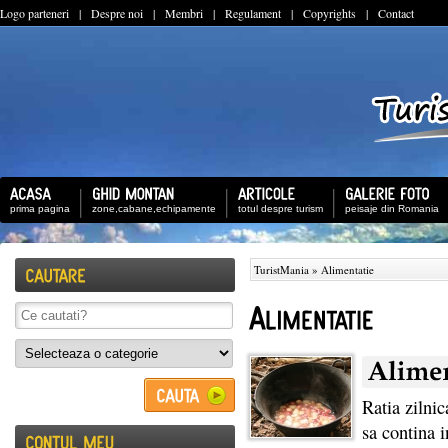
Logo parteneri
|
Despre noi
|
Membri
|
Regulament
|
Copyrights
|
Contact
prima pagina
zone,cabane,echipamente
totul despre turism
peisaje din Romania
TuristMania
» Alimentatie
Ratia zilnic
sa contina i