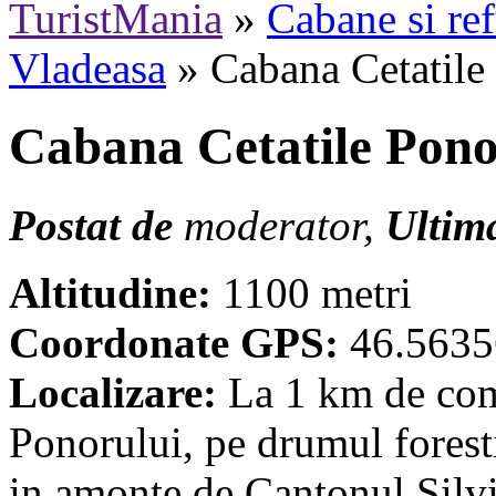
TuristMania
»
Cabane si ref
Vladeasa
» Cabana Cetatile
Cabana Cetatile Pono
Postat de
moderator,
Ultima
Altitudine:
1100 metri
Coordonate GPS:
46.5635
Localizare:
La 1 km de comp
Ponorului, pe drumul foresti
in amonte de Cantonul Silv