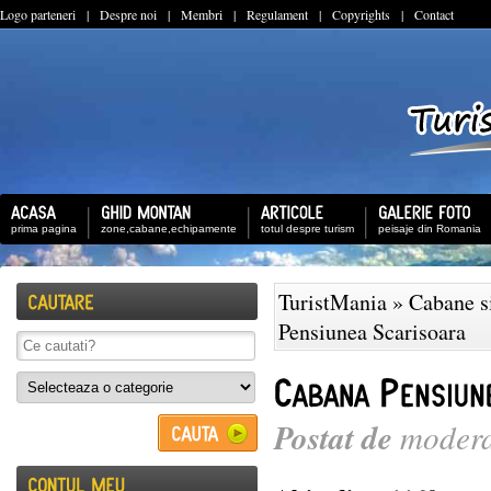
Logo parteneri
|
Despre noi
|
Membri
|
Regulament
|
Copyrights
|
Contact
prima pagina
zone,cabane,echipamente
totul despre turism
peisaje din Romania
TuristMania
»
Cabane si
Pensiunea Scarisoara
Postat de
modera