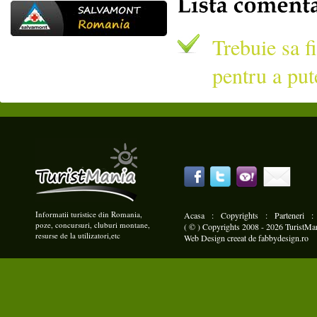
Trebuie sa fi
pentru a put
Informatii turistice din Romania,
Acasa
:
Copyrights
:
Parteneri
poze, concursuri, cluburi montane,
( © ) Copyrights 2008 - 2026 TuristMani
resurse de la utilizatori,etc
Web Design
creeat de
fabbydesign.ro