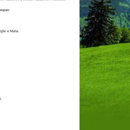
 campare
rghe si Maria.
9.