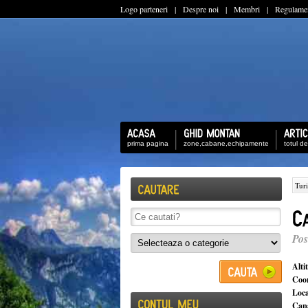
Logo parteneri
|
Despre noi
|
Membri
|
Regulame
prima pagina
zone,cabane,echipamente
totul d
Tur
Pos
Alti
Coo
Loca
Capa