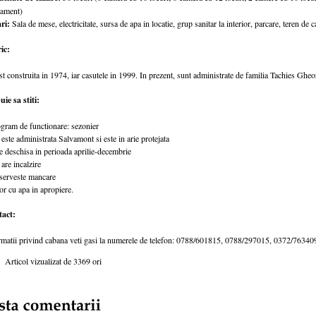
tament)
ri:
Sala de mese, electricitate, sursa de apa in locatie, grup sanitar la interior, parcare, teren de
ic:
t construita in 1974, iar casutele in 1999. In prezent, sunt administrate de familia Tachies Gheo
ie sa stiti:
ogram de functionare: sezonier
este administrata Salvamont si este in arie protejata
e deschisa in perioada aprilie-decembrie
are incalzire
 serveste mancare
or cu apa in apropiere.
act:
rmatii privind cabana veti gasi la numerele de telefon: 0788/601815, 0788/297015, 0372/76340
Articol vizualizat de 3369 ori