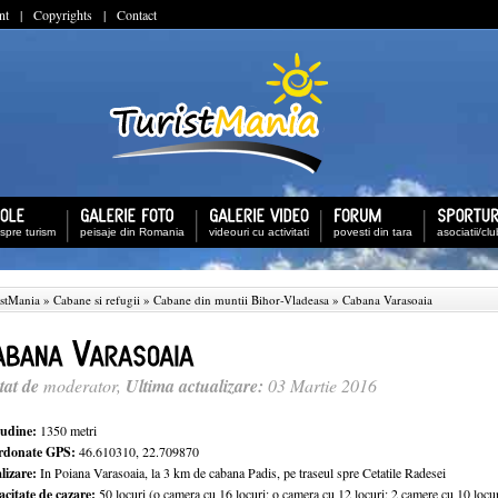
nt
|
Copyrights
|
Contact
espre turism
peisaje din Romania
videouri cu activitati
povesti din tara
asociatii/cl
istMania
»
Cabane si refugii
»
Cabane din muntii Bihor-Vladeasa
» Cabana Varasoaia
tat de
moderator,
Ultima actualizare:
03 Martie 2016
tudine:
1350 metri
rdonate GPS:
46.610310, 22.709870
lizare:
In Poiana Varasoaia, la 3 km de cabana Padis, pe traseul spre Cetatile Radesei
citate de cazare:
50 locuri (o camera cu 16 locuri; o camera cu 12 locuri; 2 camere cu 10 locur