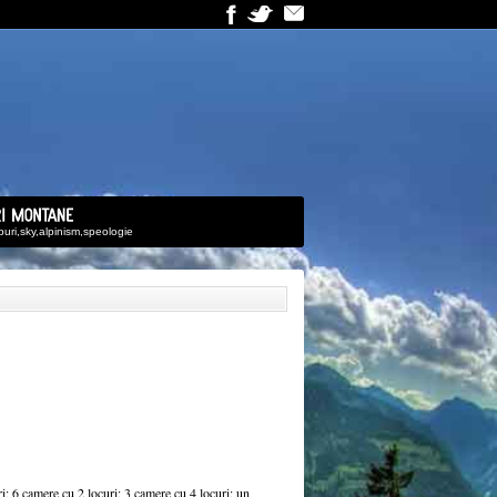
uburi,sky,alpinism,speologie
i; 6 camere cu 2 locuri; 3 camere cu 4 locuri; un