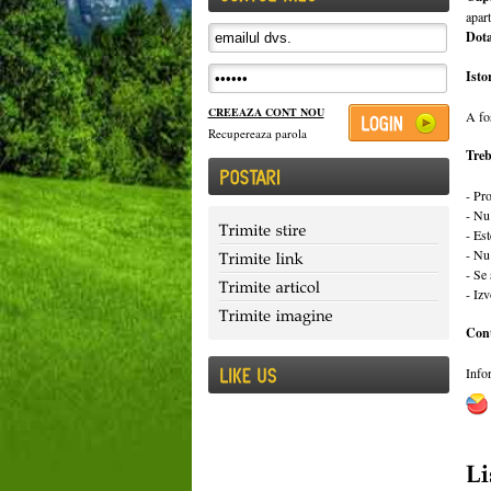
apar
Dota
Istor
CREEAZA CONT NOU
A fos
Recupereaza parola
Trebu
- Pr
- Nu 
- Est
- Nu 
- Se
- Izv
Cont
Info