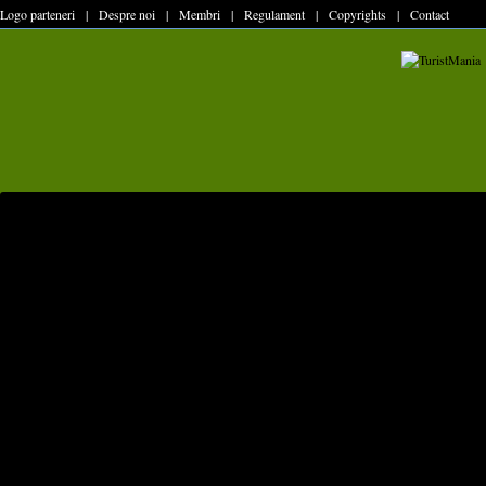
Logo parteneri
|
Despre noi
|
Membri
|
Regulament
|
Copyrights
|
Contact
ACASA
prima pagina
GHID MONTAN
zone,cabane,echipamente
Zone montane
Almajului
Aninei
Baiului