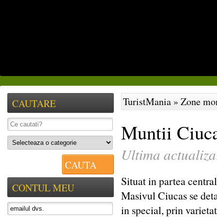
Alpinism
Ciclism
Orientare
Sporturi de iarna
Triatlon
Turism sportiv
TuristMania
»
Zone mo
CAUTARE
Muntii Ciuc
Ultima actualiz
CAUTA
Situat in partea centra
CONTUL MEU
Masivul Ciucas se detas
in special, prin variet