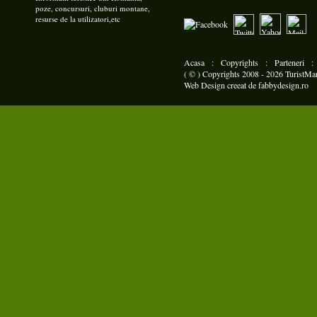
poze, concursuri, cluburi montane,
resurse de la utilizatori,etc
Acasa
:
Copyrights
:
Parteneri
( © ) Copyrights 2008 - 2026 TuristMani
Web Design
creeat de
fabbydesign.ro