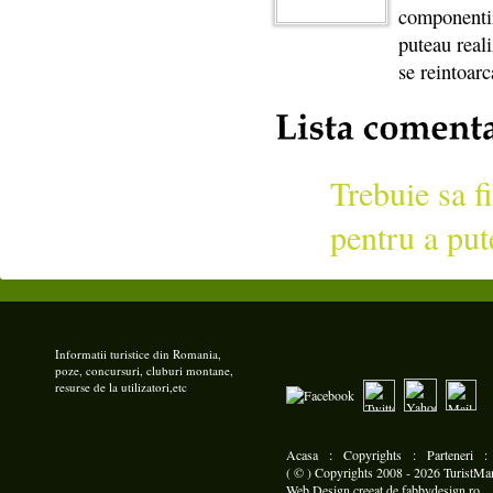
componentii
puteau reali
se reintoarc
Trebuie sa fi
pentru a put
Informatii turistice din Romania,
poze, concursuri, cluburi montane,
resurse de la utilizatori,etc
Acasa
:
Copyrights
:
Parteneri
( © ) Copyrights 2008 - 2026 TuristMani
Web Design
creeat de
fabbydesign.ro