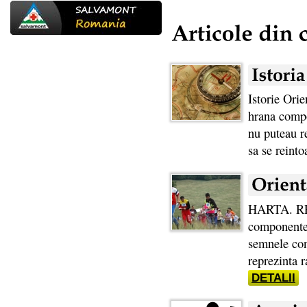
Istorie Orie
hrana compo
nu puteau re
sa se reinto
HARTA. R
componente c
semnele con
reprezinta r
DETALII