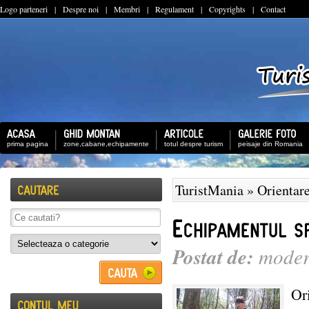
Logo parteneri
|
Despre noi
|
Membri
|
Regulament
|
Copyrights
|
Contact
prima pagina
zone,cabane,echipamente
totul despre turism
peisaje din Romania
TuristMania
»
Orientare
Postat de:
moder
Ori