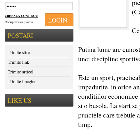
pic
(C
CREEAZA CONT NOU
LOGIN
Recupereaza parola
Ce 
POSTARI
Putina lume are cunosti
Trimite stire
unei discipline sportive
Trimite link
Trimite articol
Este un sport, practicab
Trimite imagine
impadurite, in orice a
conditiilor economice 
LIKE US
si o busola. La start s
punctele care trebuie a
timp.