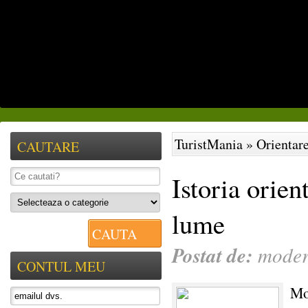
Alpinism
Ciclism
Orientare
Sporturi de iarna
Triatlon
Turism sportiv
TuristMania
»
Orientare
CAUTARE
Istoria orien
lume
CAUTA
Postat de:
moder
CONTUL MEU
Mot