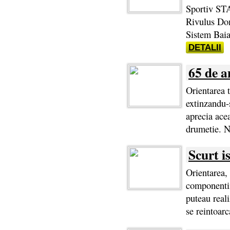
Sportiv ST
Rivulus Do
Sistem Baia
DETALII
65 de a
Orientarea t
extinzandu-s
aprecia acea
drumetie. N
Scurt is
Orientarea, 
componentii
puteau reali
se reintoarc