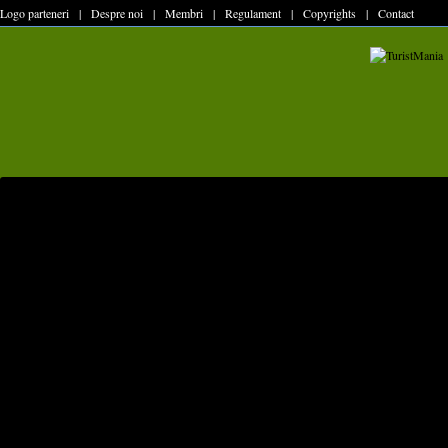
Logo parteneri
|
Despre noi
|
Membri
|
Regulament
|
Copyrights
|
Contact
ACASA
prima pagina
GHID MONTAN
zone,cabane,echipamente
Zone montane
Almajului
Aninei
Baiului