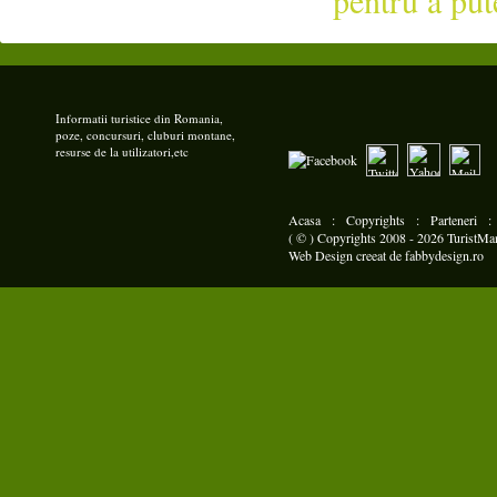
pentru a put
Informatii turistice din Romania,
poze, concursuri, cluburi montane,
resurse de la utilizatori,etc
Acasa
:
Copyrights
:
Parteneri
( © ) Copyrights 2008 - 2026 TuristMani
Web Design
creeat de
fabbydesign.ro