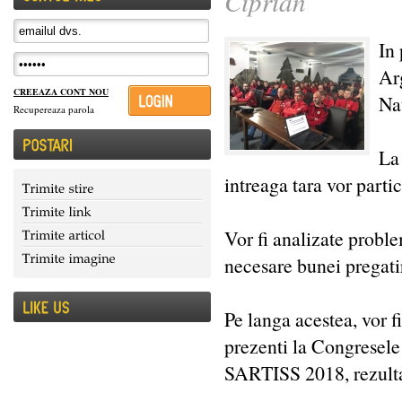
Ciprian
In
Ar
CREEAZA CONT NOU
Na
Recupereaza parola
La 
intreaga tara vor parti
Vor fi analizate proble
necesare bunei pregati
Pe langa acestea, vor 
prezenti la Congresele
SARTISS 2018, rezultat