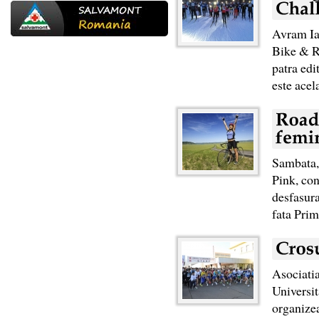
Avram Ian
Bike & Ru
patra edi
este acel
Sambata, 
Pink, con
desfasura
fata Prim
Asociati
Universit
organizea