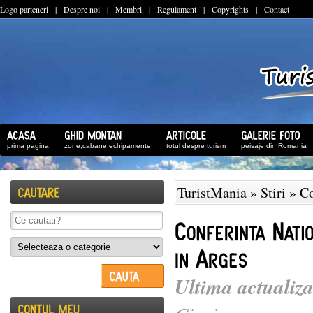
Logo parteneri
|
Despre noi
|
Membri
|
Regulament
|
Copyrights
|
Contact
prima pagina
zone,cabane,echipamente
totul despre turism
peisaje din Romania
TuristMania
»
Stiri
» Co
Ultima actualiza