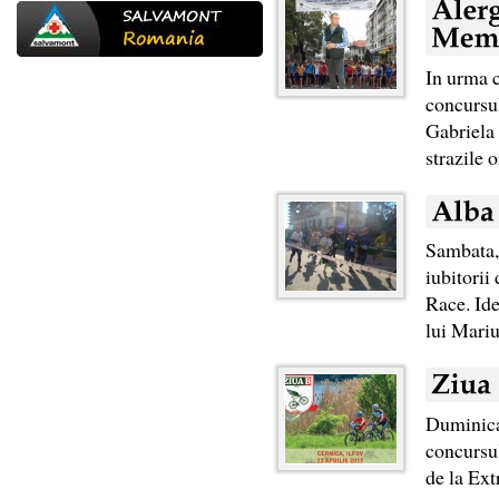
In urma c
concursul
Gabriela 
strazile 
Sambata, 
iubitorii
Race. Ide
lui Mariu
Duminica,
concursul
de la Ext