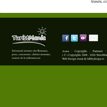
traseu, c
Informatii turistice din Romania,
Acasa
:
Copyrights
:
Parteneri
poze, concursuri, cluburi montane,
( © ) Copyrights 2008 - 2026 TuristMani
resurse de la utilizatori,etc
Web Design
creeat de
fabbydesign.ro