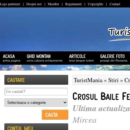
Logo parteneri
|
Despre noi
|
Membri
|
Regulament
|
Copyrights
|
Contact
prima pagina
zone,cabane,echipamente
totul despre turism
peisaje din Romania
TuristMania
»
Stiri
» Cr
Ultima actualiza
Mircea