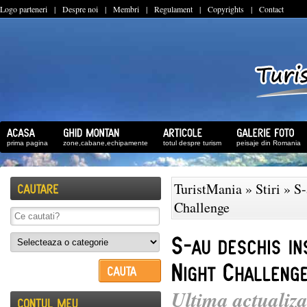
Logo parteneri
|
Despre noi
|
Membri
|
Regulament
|
Copyrights
|
Contact
prima pagina
zone,cabane,echipamente
totul despre turism
peisaje din Romania
TuristMania
»
Stiri
» S-
Challenge
Ultima actualiza