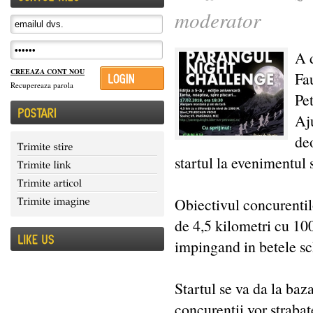
moderator
A 
CREEAZA CONT NOU
Fa
Recupereaza parola
Pe
Aju
deo
startul la evenimentul
Obiectivul concurentil
de 4,5 kilometri cu 100
impingand in betele sch
Startul se va da la baz
concurentii vor strabat