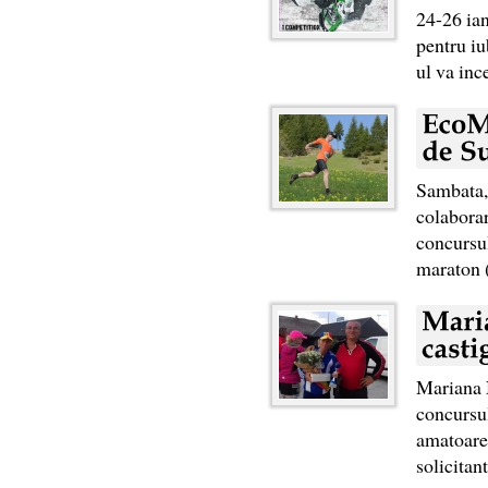
24-26 ia
pentru iu
ul va ince
Sambata,
colaborar
concursu
maraton (
Mariana N
concursul
amatoare 
solicitant