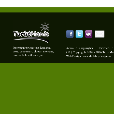
Informatii turistice din Romania,
Acasa
:
Copyrights
:
Parteneri
poze, concursuri, cluburi montane,
( © ) Copyrights 2008 - 2026 TuristMani
resurse de la utilizatori,etc
Web Design
creeat de
fabbydesign.ro